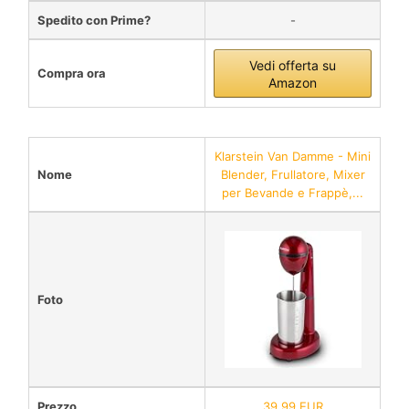
Spedito con Prime?
-
Vedi offerta su
Compra ora
Amazon
Klarstein Van Damme - Mini
Nome
Blender, Frullatore, Mixer
per Bevande e Frappè,...
Foto
Prezzo
39,99 EUR