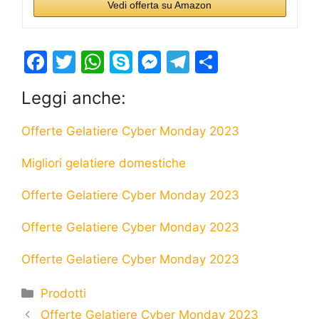
Vedi offerta su Amazon
F
T
W
S
M
T
S
a
w
h
k
e
el
h
Leggi anche:
c
itt
at
y
s
e
ar
e
er
s
p
s
gr
e
Offerte Gelatiere Cyber Monday 2023
b
A
e
e
a
Migliori gelatiere domestiche
o
p
n
m
o
p
g
Offerte Gelatiere Cyber Monday 2023
k
er
Offerte Gelatiere Cyber Monday 2023
Offerte Gelatiere Cyber Monday 2023
Categorie
Prodotti
Offerte Gelatiere Cyber Monday 2023