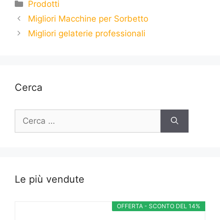
Categorie
Prodotti
Migliori Macchine per Sorbetto
Migliori gelaterie professionali
Cerca
Ricerca
per:
Le più vendute
OFFERTA - SCONTO DEL 14%