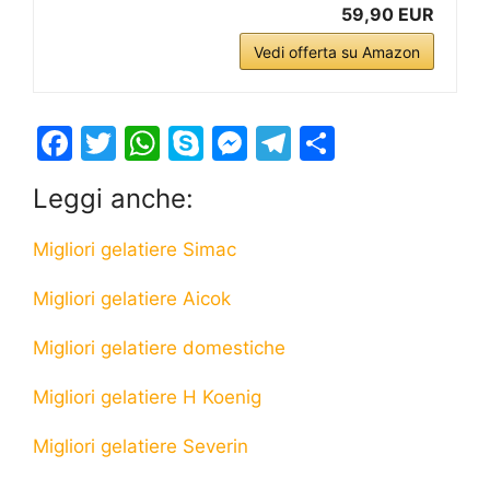
59,90 EUR
Vedi offerta su Amazon
F
T
W
S
M
T
S
a
w
h
k
e
el
h
Leggi anche:
c
itt
at
y
s
e
ar
e
er
s
p
s
gr
e
Migliori gelatiere Simac
b
A
e
e
a
Migliori gelatiere Aicok
o
p
n
m
o
p
g
Migliori gelatiere domestiche
k
er
Migliori gelatiere H Koenig
Migliori gelatiere Severin